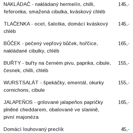
NAKLÁDAČ - nakládaný hermelín, chilli,
145,-
feferonka, smažená cibulka, kváskový chléb
TLAČENKA - ocet, šalotka, domácí kváskový
145,-
chléb
BŮČEK - pečený vepřový bůček, hořčice,
165,-
nakládané cibulky, chléb
BUŘTY - buřty na černém pivu, paprika, cibule,
155,-
česnek, chilli, chléb
WURSTSALÁT - špekáčky, ementál, okurky
155,-
cornichons, cibule
JALAPEŇOS - grilované jalapeňos papričky
165,-
plněné cheddarem, obalované ve slanině,
pivní majonéza
Domácí louhovaný preclík
45,-