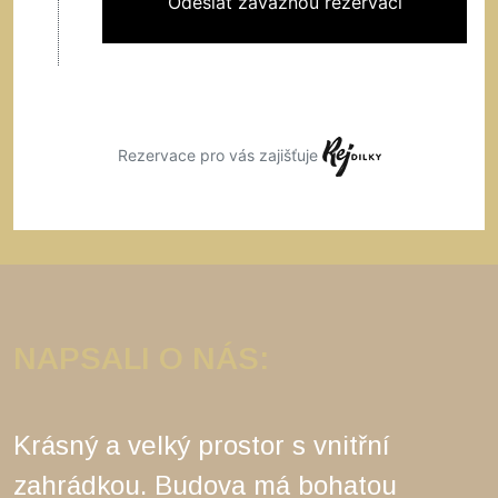
NAPSALI O NÁS:
Krásný a velký prostor s vnitřní
zahrádkou. Budova má bohatou