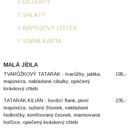
//
DEZERTY
//
SALÁTY
//
NÁPOJOVÝ LÍSTEK
//
VINNÁ KARTA
MALÁ JÍDLA
TVARŮŽKOVÝ TATARÁK - tvarůžky, jablka,
195,-
majonéza, nakládané cibulky, opečený
kváskový chléb
TATARÁK KILIÁN - hovězí flank, pivní
235,-
majonéza, sušený žloutek, nakládané
ředkvičky, konfitovaný česnek, marinovaná
hořčice, opečený kváskový chléb